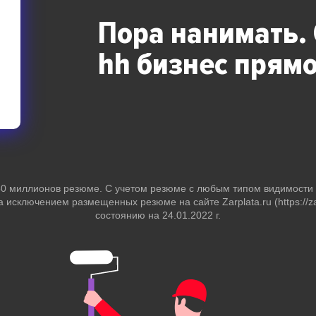
Пора нанимать.
hh бизнес
прямо
 50 миллионов резюме. С учетом резюме с любым типом видимост
за исключением размещенных резюме на сайте Zarplata.ru (https://zar
состоянию на 24.01.2022 г.