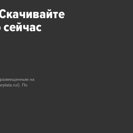
 Скачивайте
 сейчас
и размещенным на
plata.ru/). По