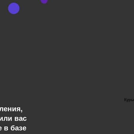
Курь
ления,
или вас
 в базе