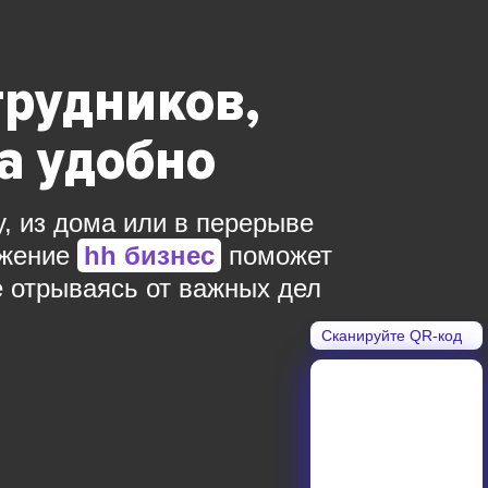
трудников,
да удобно
у, из дома или в перерыве
ожение
hh бизнес
поможет
е отрываясь от важных дел
Сканируйте QR-код