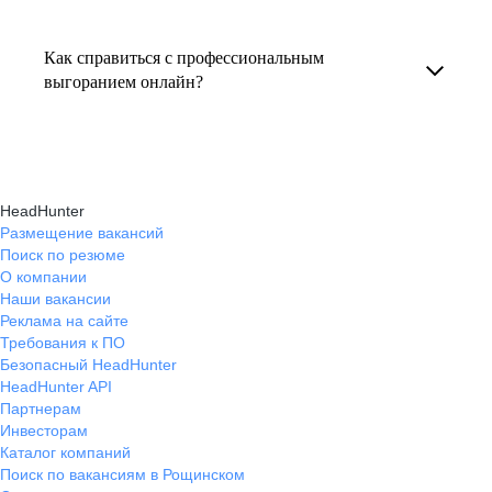
Консультация по выгоранию на работе
индивидуальные консультации онлайн.
текущем месте работы и о том, кому он будет
помогает понять причины эмоционального
полезен, с какими запросами работает.
Как справиться с профессиональным
истощения, разработать персональный план
выгоранием онлайн?
Вы точно найдёте того, кто вам нужен!
восстановления и снова обрести энергию
На платформе hh.ru вы можете получить
и мотивацию в профессиональной
онлайн-консультации экспертов, которые
деятельности.
научат вас эффективно справляться
HeadHunter
с профессиональным выгоранием,
Размещение вакансий
Поиск по резюме
восстанавливать баланс и достигать карьерных
О компании
целей без стресса.
Наши вакансии
Реклама на сайте
Требования к ПО
Безопасный HeadHunter
HeadHunter API
Партнерам
Инвесторам
Каталог компаний
Поиск по вакансиям в Рощинском