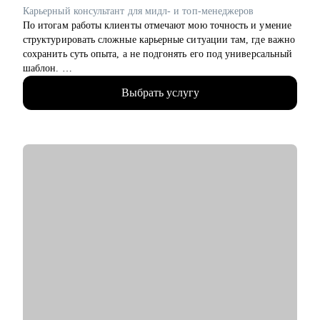
карьерный рост или смена направления.
Карьерный консультант для мидл- и топ-менеджеров
• Тем, кто не понимает, как показать свою ценность на рынке
По итогам работы клиенты отмечают мою точность и умение
и "продавать" опыт.
структурировать сложные карьерные ситуации там, где важно
• Работаю как партнёр - уверенно, с опорой на рынок и
сохранить суть опыта, а не подгонять его под универсальный
реальные кейсы, а не теорию. Помогаю дойти до оффера.
шаблон.
Выбрать услугу
• Умею «переводить» опыт клиента на понятный
работодателю язык.
• Работаю с клиентами из узкоспециализированных ниш, где
универсальные решения не работают.
• 15+ лет в роли HR-бизнес-партнёра в российских и
международных компаниях-лидерах рынка.
• 2000+ карьерных консультаций от специалистов до топ-
менеджмента.
• Образование и практика в области стратегического
консультирования: разработка индивидуальных карьерных
стратегий, в том числе при кросс-функциональных
переходах.
• Руководила программами развития кадрового резерва и
выстраивала сквозные карьерные траектории от входа в
профессию до управленческого и топ-уровня.