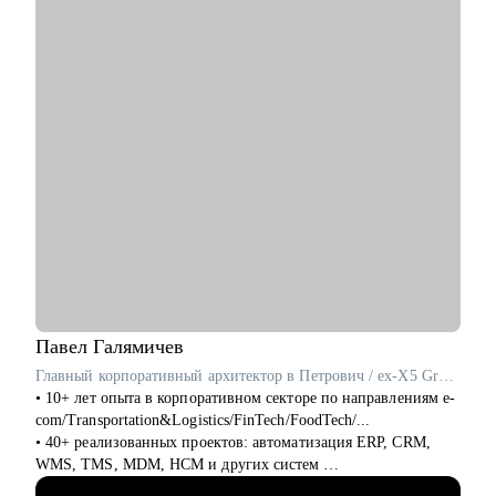
• Эксплуатация недвижимости и АХО
С чем помогу:
• Управление персоналом
• С профессиональной самоидентификацией в любом
• Юриспруденция и правовое сопровождение бизнеса
возрасте.
• Найти работу (после долгого перерыва, после обучения, в
Ко мне приходят, чтобы разобраться в карьерной ситуации и
возрасте 40+ и пр.).
принять собственное, выверенное решение.
• Составить резюме, которое действительно работает.
• Подготовиться к собеседованию с HR и нанимающим
менеджером.
• Сделать выбор из нескольких вариантов.
• Перейти на фриланс или запустить параллельную карьеру.
• Справиться с выгоранием и синдромом самозванца,
пережить карьерные травмы и кризисы (увольнение,
токсичные коллеги, руководители).
• Поставить цели, которые работают на вас.
Павел
Галямичев
Кому могу помочь:
Главный корпоративный архитектор в Петрович / ex-X5 Group
Специалистам и профессионалам разного уровня по
• 10+ лет опыта в корпоративном секторе по направлениям e-
направлениям:
com/Transportation&Logistics/FinTech/FoodTech/...
• Продажи
• 40+ реализованных проектов: автоматизация ERP, CRM,
• Рекрутмент и HR
WMS, TMS, MDM, HCM и других систем
• Консалтинг
• 200+ часов аудита B2B: реальная практика и понимание