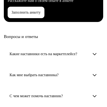
Расскажите нам о своем опыте в анкете
Заполнить анкету
Вопросы и ответы
Какие наставники есть на маркетплейсе?
Карьерные наставники — это HR-
специалисты, карьерные консультанты,
Как мне выбрать наставника?
психологи, резюмерайтеры и менторы.
Умный поиск поможет в три клика выбрать
Менторы работают в ИТ, дизайне, других
наставника для достижения вашей цели.
С чем может помочь наставник?
узкоспециализированных сферах. Они
помогут прокачать навыки, построить