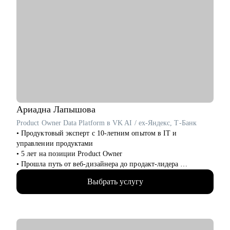
Ариадна
Лапышова
Product Owner Data Platform в VK AI / ex-Яндекс, Т-Банк
• Продуктовый эксперт с 10-летним опытом в IT и
управлении продуктами
• 5 лет на позиции Product Owner
• Прошла путь от веб-дизайнера до продакт-лидера
• Благодаря большому опыту стала T-shape специалистом с
Выбрать услугу
большой экспертизой в управлении кросс-функциональных
команд
• 5 лет консультирую российский биг-тех и стартапы, 100+
бизнес консультаций от метрик и продуктовой стратегии до
экономики и аналитики