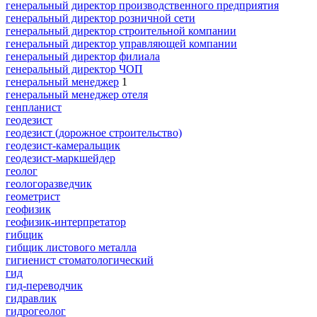
генеральный директор производственного предприятия
генеральный директор розничной сети
генеральный директор строительной компании
генеральный директор управляющей компании
генеральный директор филиала
генеральный директор ЧОП
генеральный менеджер
1
генеральный менеджер отеля
генпланист
геодезист
геодезист (дорожное строительство)
геодезист-камеральщик
геодезист-маркшейдер
геолог
геологоразведчик
геометрист
геофизик
геофизик-интерпретатор
гибщик
гибщик листового металла
гигиенист стоматологический
гид
гид-переводчик
гидравлик
гидрогеолог