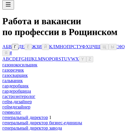
Работа и вакансии
по профессии в Рощинском
А
Б
В
Д
Е
Ж
З
И
К
Л
М
Н
О
П
Р
С
Т
У
Ф
Х
Ц
Ч
Ш
Э
Ю
Г
Ё
Й
Щ
Ы
#
Я
A
B
C
D
E
F
G
H
I
J
K
L
M
N
O
P
Q
R
S
T
U
V
W
X
Y
Z
газонокосильщик
газорезчик
газосварщик
гальваник
гардеробщик
гардеробщица
гастроэнтеролог
гейм-дизайнер
геймдизайнер
геммолог
генеральный директор
1
генеральный директор бизнес-единицы
генеральный директор завода